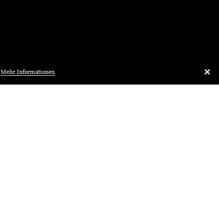
.
Mehr Informationen
Architekturbibliothek.ch
kisch
Vortrag
ienfeld –
WERKVORTRAG
No 13 – Nickisch
 & Architektur
Walder
 Zentralschweiz
Architekten
orw