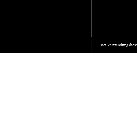
Bei Verwendung diese
HUB Architektur
Materialarch
29.
Do.
2023
Agenda
Wollen Sie eine Veranstal
Archiv
Verwenden Sie unser Onli
Trägerschaft
Veranstaltung einreichen