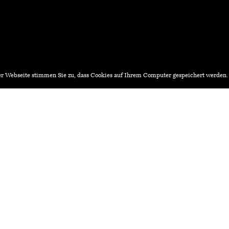
r Webseite stimmen Sie zu, dass Cookies auf Ihrem Computer gespeichert werden
iv.ch
Architekturstellen.ch
WERKVORTRAG No 13 – Nic
Walder Architekten
Juni
ibW - SfGGr, Ratssaal, Städtliplatz 15, 7304 Ma
17:30 Uhr
tung einreichen?
Redaktion:
ne-Formular:
Hochschule Luzern – Technik
Redaktion Architekturagenda
Technikumstrasse 21
,
6048
H