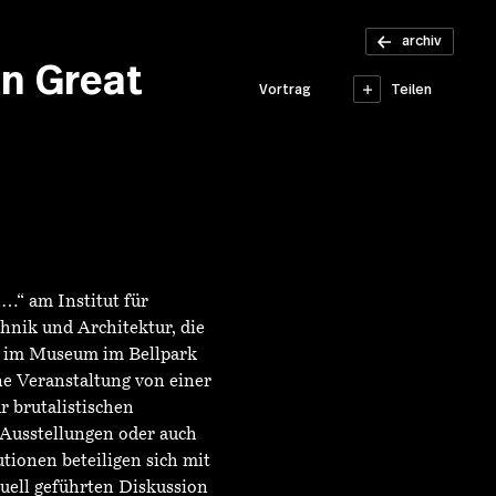
Finding
Brutalism
archiv
in Africa
in Great
Teilen
Vortrag
#3
…“ am Institut für
hnik und Architektur, die
m“ im Museum im Bellpark
eine Veranstaltung von einer
 brutalistischen
, Ausstellungen oder auch
tionen beteiligen sich mit
uell geführten Diskussion