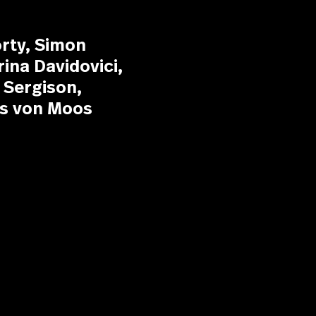
orty, Simon
rina Davidovici,
 Sergison,
us von Moos
Adrien
Forty,
Simon
Phipps,
Irina
Davidovici,
Jonathan
Sergison,
Stanislaus
von Moos