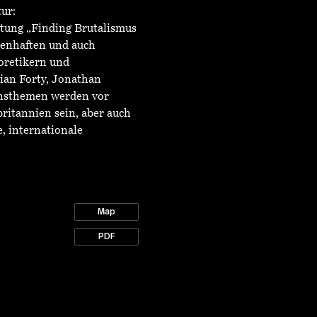
ur:
ltung „Finding Brutalismus
menhaften und auch
oretikern und
rian Forty, Jonathan
chsthemen werden vor
ritannien sein, aber auch
, internationale
Map
PDF