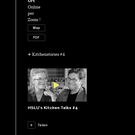
Ort
Online
per
Zoom !
Map
PDF
Kitchenstories #4
HSLU’s Kitchen Talks #4
HSLU’s
Kitchen
Teilen
Talks
#4