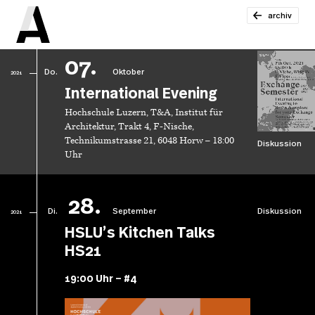
archiv
07.
Do.
Oktober
2021
International Evening
Hochschule Luzern, T&A, Institut für
Architektur, Trakt 4, F-Nische,
Technikumstrasse 21, 6048 Horw – 18:00
Diskussion
Uhr
28.
Di.
September
Diskussion
2021
HSLU’s Kitchen Talks
HS21
19:00 Uhr – #4