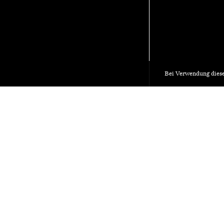
Bei Verwendung diese
HUB Architektur
Materialarch
11.
Mi.
2023
Agenda
Wollen Sie eine Veranstal
Archiv
Verwenden Sie unser Onli
Trägerschaft
Veranstaltung einreichen