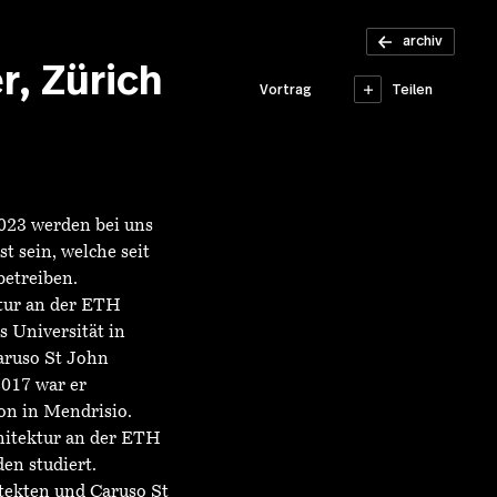
Stadthotel
Triemli –
archiv
Ausstellung
r, Zürich
Teilen
Vortrag
023 werden bei uns
 sein, welche seit
betreiben.
ktur an der ETH
 Universität in
Caruso St John
2017 war er
on in Mendrisio.
hitektur an der ETH
en studiert.
tekten und Caruso St