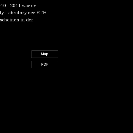
010 - 2011 war er
ity Labratory der ETH
rscheinen in der
Map
PDF