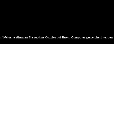
r Webseite stimmen Sie zu, dass Cookies auf Ihrem Computer gespeichert werden
iv.ch
Architekturstellen.ch
Podiumsdiskussion des
Theaterclubs Luzern
Januar
Kornschütte, Kornmarkt, 3, 6004 Luzern – 18:
tung einreichen?
Redaktion:
ne-Formular:
Hochschule Luzern – Technik
Redaktion Architekturagenda
Technikumstrasse 21
,
6048
H