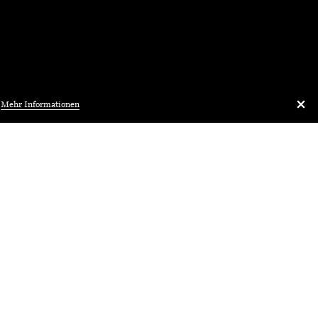
.
Mehr Informationen
Architekturbibliothek.ch
Diskussion
00 Uhr
Podiumsdiskussio
des Theaterclubs
Luzern
 & Architektur
 Zentralschweiz
orw