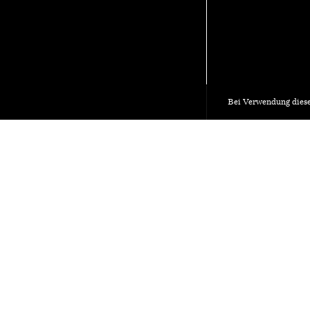
Bei Verwendung diese
HUB Architektur
Materialarch
19.
Do.
2020
Agenda
Wollen Sie eine Veranstal
Archiv
Verwenden Sie unser Onli
Trägerschaft
Veranstaltung einreichen