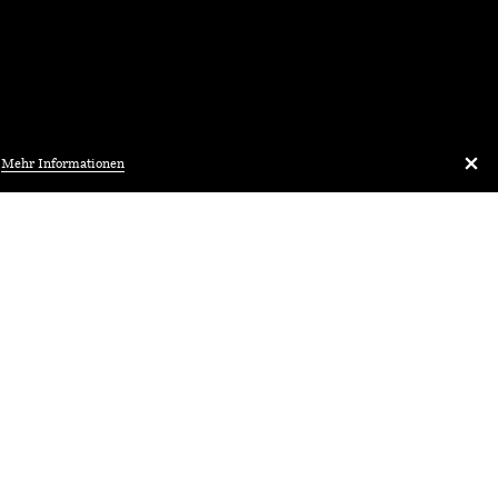
.
Mehr Informationen
Architekturbibliothek.ch
Vortrag
ch,
Master
Info
HS20
 & Architektur
 Zentralschweiz
orw