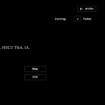
Materialisms
archiv
Teilen
Vortrag
h", HSLU T&A, IA.
Map
PDF