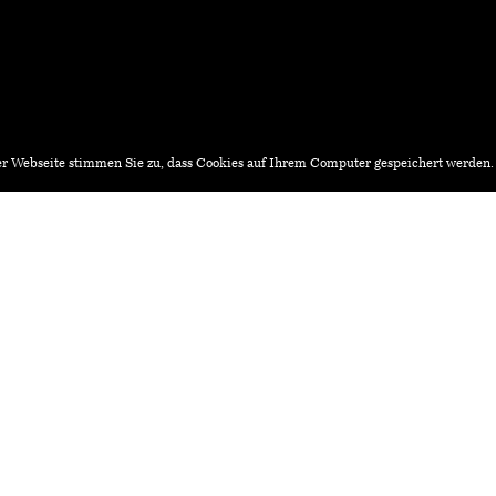
r Webseite stimmen Sie zu, dass Cookies auf Ihrem Computer gespeichert werden
iv.ch
Architekturstellen.ch
Master Info HS20
November
Online on Zoom, Anmeldungen über www.hslu.
Technikumstrasse 21, 6048 Horw – 18:30 Uhr
tung einreichen?
Redaktion:
ne-Formular:
Hochschule Luzern – Technik
Redaktion Architekturagenda
Technikumstrasse 21
,
6048
H