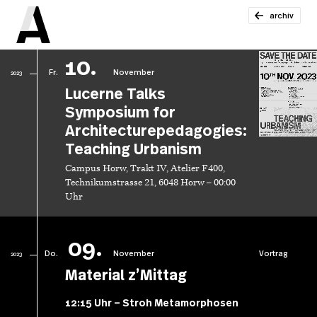
archiv
10.
Fr.
November
2023
Lucerne Talks
Symposium for
Architecturepedagogies:
Teaching Urbanism
Campus Horw, Trakt IV, Atelier F400,
Technikumstrasse 21, 6048 Horw – 00:00
Uhr
09.
Do.
November
Vortrag
2023
Material z’Mittag
12:15 Uhr – Stroh Metamorphosen