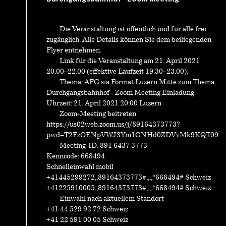
Die Veranstaltung ist öffentlich und für alle frei
zugänglich. Alle Details können Sie dem beiliegenden
Flyer entnehmen.
Link für die Veranstaltung am 21. April 2021
20:00–22:00 (effektive Laufzeit 19:30–23:00):
Thema: AFG sia Format Luzern Mitte zum Thema
Durchgangsbahnhof - Zoom Meeting Einladung
Uhrzeit: 21. April 2021 20:00 Luzern
Zoom-Meeting beitreten
https://us02web.zoom.us/j/89164373773?
pwd=T2FzOENpVWJ3Ym1GNHd0ZDVvMk9KQT09
Meeting-ID: 891 6437 3773
Kenncode: 668494
Schnelleinwahl mobil
+41445299272,,89164373773#,,,,*668494# Schweiz
+41225910005,,89164373773#,,,,*668494# Schweiz
Einwahl nach aktuellem Standort
+41 44 529 92 72 Schweiz
+41 22 591 00 05 Schweiz