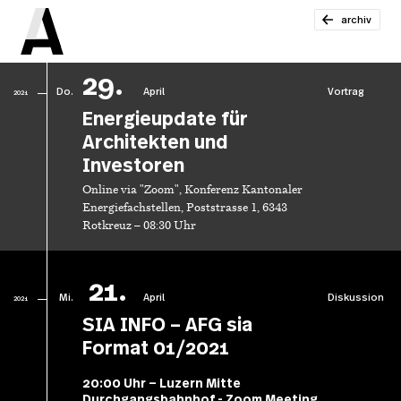
archiv
29.
Do.
April
Vortrag
2021
Energieupdate für
Architekten und
Investoren
Online via "Zoom", Konferenz Kantonaler
Energiefachstellen, Poststrasse 1, 6343
Rotkreuz – 08:30 Uhr
21.
Mi.
April
Diskussion
2021
SIA INFO – AFG sia
Format 01/2021
20:00 Uhr – Luzern Mitte
Durchgangsbahnhof - Zoom Meeting