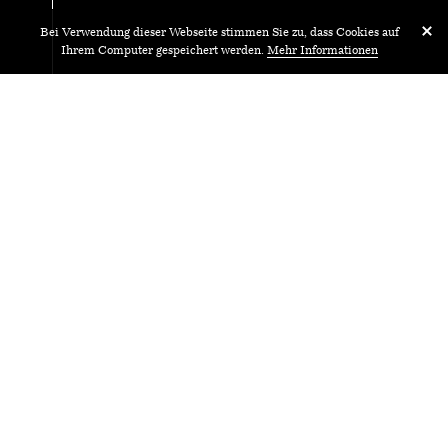
Bei Verwendung dieser Webseite stimmen Sie zu, dass Cookies auf
Ihrem Computer gespeichert werden.
Mehr Informationen
14.
Mi.
April
2021
Twenty-Five Wor(l)ds
Arkade Alpenstrasse 1, Täglich von 7-22