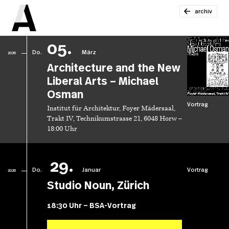
archiv
05.
Do.
März
2026
Architecture and the New
Liberal Arts – Michael
Osman
Vortrag
Institut für Architektur, Foyer Mädersaal,
Trakt IV, Technikumstrasse 21, 6048 Horw –
18:00 Uhr
29.
Do.
Januar
Vortrag
2026
Studio Noun, Zürich
18:30 Uhr – BSA-Vortrag