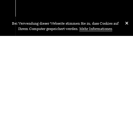
Bei Verwendung dieser Webseite stimmen Sie zu, dass Cookies auf
Ihrem Computer gespeichert werden.
Mehr Informationen
06.
Do.
Oktober
2022
Material z’Mittag
Trakt IV, Nische F-Geschoss,
Technikumstrasse 21, 6048 Horw – 12:15