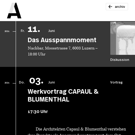
archiv
11.
Fr.
Juni
2021
Das Ausspannmoment
Nachbar, Moosstrasse 7, 6003 Luzern –
18:00 Uhr
Diskussion
03.
Do.
Juni
Vortrag
2021
Werkvortrag CAPAUL &
BLUMENTHAL
17:30 Uhr
Die Architekten Capaul & Blumenthal verstehen