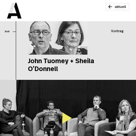
aktuell
Vortrag
2018
John Tuomey + Sheila
O’Donnell
Jo
Tu
Sh
O’