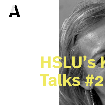
HSLU’s 
Talks #2