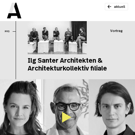
aktuell
Vortrag
2023
Ilg Santer Architekten &
Architekturkollektiv filiale
Il
Ar
Ar
fil