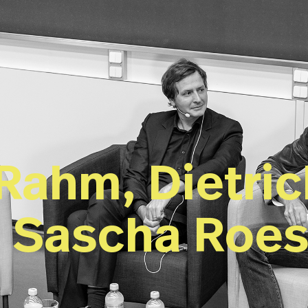
 Rahm, Dietric
 Sascha Roes