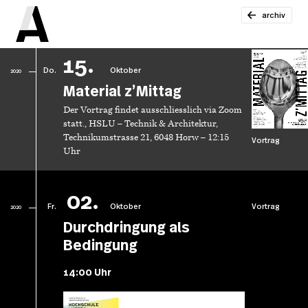
archiv
15.
Do.
Oktober
2020
Material z’Mittag
Der Vortrag findet ausschliesslich via Zoom
statt., HSLU – Technik & Architektur,
Technikumstrasse 21, 6048 Horw – 12:15
Vortrag
Uhr
02.
Fr.
Oktober
Vortrag
2020
Durchdringung als
Bedingung
14:00 Uhr