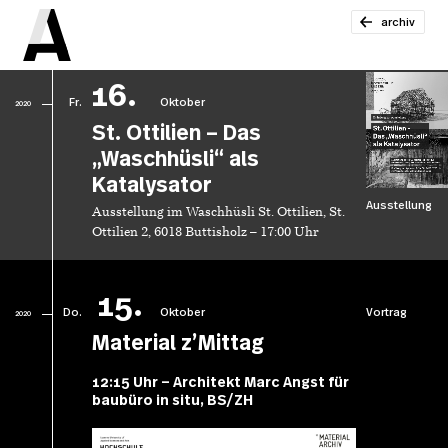
archiv
16.
Fr.
Oktober
2020
St. Ottilien – Das
„Waschhüsli“ als
Katalysator
Ausstellung
Ausstellung im Waschhüsli St. Ottilien, St.
Ottilien 2, 6018 Buttisholz – 17:00 Uhr
15.
Do.
Oktober
Vortrag
2020
Material z’Mittag
12:15 Uhr – Architekt Marc Angst für
baubüro in situ, BS/ZH