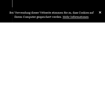
Bei Verwendung dieser Webseite stimmen Sie zu, dass Cookies auf
Ihrem Computer gespeichert werden.
Mehr Informationen
24.
Do.
Oktober
Vortrag
2019
Werkvortrag Holzer
Kobler Architekturen,
Zürich und Berlin